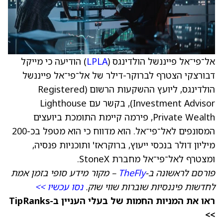
אל־פי־אל פייננשל הולדינגס (
LPLA
) הודיעה כי מייקל
דבורצקי הצטרף לברוקר-דילר של אל־פי־אל פייננשל
הולדינגס, ליועץ ההשקעות הרשום (Registered
Investment Advisor), בקשר עם Lighthouse
Private Wealth, פירמה קיימת התומכת ביועצים
המסונפים לאל־פי־אל. הוא מדווח כי הוא מטפל בכ-200
מיליון דולר בנכסי ייעוץ, ברוקראז' ותוכניות פנסיה,
ומצטרף לאל־פי־אל מחברת StoneX.
פורסם לראשונה ב-
TheFly
– מקור מידע סופי בזמן אמת
לחדשות פיננסיות שוברות שווי שוק.
נסו עכשיו >>
ראו את המניות החמות של בעלי העניין ב-TipRanks
>>