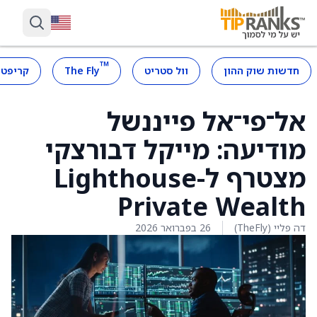
™
חדשות שוק ההון
וול סטריט
The Fly
קריפטו
אל־פי־אל פייננשל
מודיעה: מייקל דבורצקי
מצטרף ל-Lighthouse
Private Wealth
דה פליי (TheFly)
26 בפברואר 2026