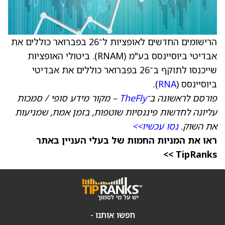
הרישומים החדשים לאופציות ל־26 בפברואר כוללים את
אבדיטי ביוסיינסס בע"מ (RNAM). ביטולי האופציות
שייכנסו לתוקף ב־26 בפברואר כוללים את אבדיטי
ביוסיינסס (
RNA
).
פורסם לראשונה ב־
TheFly
– מקור מידע סופי / סמכות
עליונה לחדשות פיננסיות שוטפות, בזמן אמת, שמניעות
את השוק.
נסו עכשיו>>
ראו את המניות החמות של בעלי העניין באתר
TipRanks >>
חפשו אותנו -