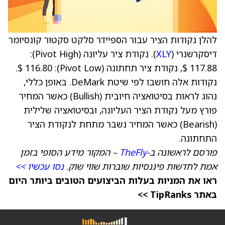
להלן נקודות הציר עבור הספיידר סלקט סקטור קונסיומר
דיסקרשנרי (
XLY
). נקודת ציר עליונה (Pivot High):
117.88 $, נקודת ציר תחתונה (Pivot Low): 116.80 $.
נקודות אלה חושבו לפי שיטת DeMark. באופן כללי,
נהוג לראות בסיטואציה חיובית (Bullish) כאשר המחיר
פורץ מעל נקודת הציר העליונה, ובסיטואציה שלילית
(Bearish) כאשר המחיר נשבר מתחת לנקודת הציר
התחתונה.
פורסם לראשונה ב-
TheFly
– המקור מידע הסופי בזמן
אמת לחדשות פיננסיות שוברות שווי שוק.
נסו עכשיו >>
ראו את המניות בעלות הביצועים הטובים ביותר היום
באתר TipRanks >>