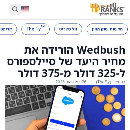
™
חדשות שוק ההון
וול סטריט
The Fly
קריפטו
Wedbush הורידה את
מחיר היעד של סיילספורס
ל-325 דולר מ-375 דולר
דה פליי (TheFly)
26 בפברואר 2026