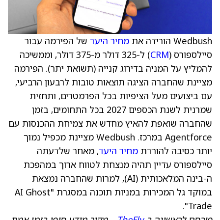
Wedbush הורידה את
מחיר היעד
של הפירמה עבור
סיילספורס (
CRM
) ל-325 דולר מ-375 דולר, וממשיכה
להמליץ על המניה בדירוג קנייה (תשואת יתר). הפירמה
מציינת שהחברה הציגה תוצאות טובות לרבעון הרביעי,
עם ביצועים מעל הציפיות בכל הפרמטרים, ותחזית
שמרנית לשנת הכספים 2027 בכל התחומים, בזמן
שהחברה שואפת להאיץ מחדש את צמיחת ההכנסות עם
Agentforce במרכז. Wedbush מציינת מכפיל נמוך
יותר כסיבה להורדת
מחיר היעד
, מאחר שלדעתה
סיילספורס עדיין תהיה מנצחת לטווח ארוך במהפכת
ה-בינה המלאכותית (AI), למרות שהחברה נמצאת
במוקד גל המכירות במניות תוכנה במסגרת "AI Ghost
Trade".
פורסם לראשונה ב-
TheFly
– מקור מידע סופי בזמן אמת