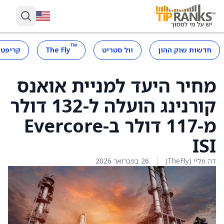
™
חדשות שוק ההון
וול סטריט
The Fly
קריפטו
מחיר היעד למניית אואנס
קורנינג הועלה ל-132 דולר
מ-117 דולר ב-Evercore
ISI
דה פליי (TheFly)
26 בפברואר 2026