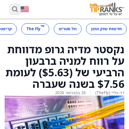
™
חדשות שוק ההון
וול סטריט
The Fly
קריפטו
נקסטר מדיה גרופ מדווחת
על רווח למניה ברבעון
הרביעי של ($5.63) לעומת
$7.56 בשנה שעברה
דה פליי (TheFly)
26 בפברואר 2026