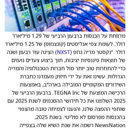
מדווחת על הכנסות ברבעון הרביעי של 1.29 מיליארד
דולר, לעומת צפי אנליסטים (קונצנזוס) של 1.25 מיליארד
דולר. “נקסטר מדיה גרופ (
NXST
) הציגה עוד רבעון ושנה
של תוצאות פיננסיות יציבות, תוך ביצוע צעדים נועזים
כדי להתחרות טוב יותר מול חברות הטכנולוגיה והמדיה
הגדולות. עשינו זאת על ידי חיזוק מעמדנו כחברת
השידורים המקומיים המובילה בארה"ב, באמצעות
הרכישה המוצעת של TEGNA Inc. ברבעון הרביעי של
2025 השלמנו את כל חידושי ההסכמים לשנת 2025 עם
שותפי ההפצה שלנו, והגענו לצמיחה טובה מהצפוי
בהכנסות מפרסום לא פוליטי. בשנת 2025,
NewsNation רשמה את שנת השיא שלה בצפייה