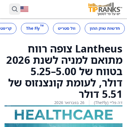
™
חדשות שוק ההון
וול סטריט
The Fly
קריפטו
Lantheus צופה רווח
מתואם למניה לשנת 2026
בטווח של 5.00–5.25
דולר, לעומת קונצנזוס של
5.51 דולר
דה פליי (TheFly)
26 בפברואר 2026