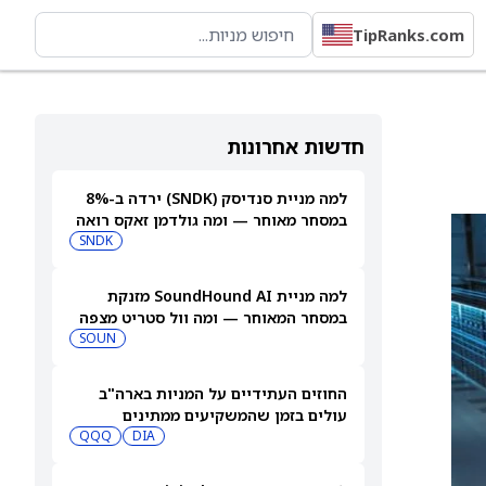
TipRanks.com
חדשות אחרונות
למה מניית סנדיסק (SNDK) ירדה ב-8%
במסחר מאוחר — ומה גולדמן זאקס רואה
בהמשך
SNDK
למה מניית SoundHound AI מזנקת
במסחר המאוחר — ומה וול סטריט מצפה
שיקרה בהמשך
SOUN
החוזים העתידיים על המניות בארה"ב
עולים בזמן שהמשקיעים ממתינים
לדוחות נוספים
DIA
QQQ