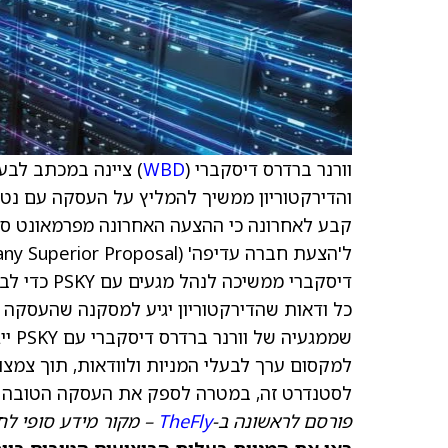
וורנר ברדרס דיסקברי (
WBD
) ציינה במכתב לבע
והדירקטוריון ממשיך להמליץ על העסקה עם נטפ
קבע לאחרונה כי ההצעה האחרונה מפרמאונט סק
דיסקברי ממ
שממג
לסטנדרט זה, במטרה לספק את העסקה הטובה ביו
פורסם לראשונה ב-
TheFly
– מקור מידע סופי לח