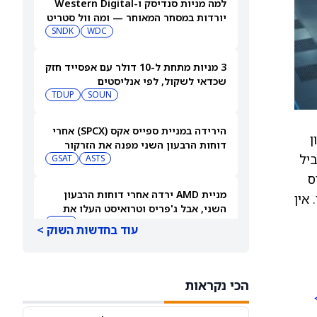
למה מניות סנדיסק ו-Western Digital
יורדות במסחר המאוחר — ומה וול סטריט
צופה בהמשך
WDC
SNDK
3 מניות מתחת ל-10 דולר עם אפסייד חזק
שכדאי לשקול, לפי אנליסטים
TDUP
SOUN
הירידה במניית ספייס אקס (SPCX) אחרי
ן
דוחות הרבעון השני מפנה את הזרקור
ביל
ASTS
לקרנות סל חלל עם חשיפה גבוהה
GSAT
רס
מניית AMD ירדה אחרי דוחות הרבעון
. אין
השני, אבל ג'פריס וטרואיסט העלו את
מחירי היעד. הנה הסיבה
AMD
עוד בחדשות השוק >
אטסי מקצצת 12% מכוח האדם שלה, אבל
AI וקיצוץ עלויות אינם הסיבה
הכי נקראות
AMZN
WMT