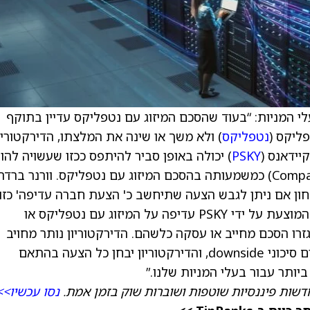
לי המניות: “בעוד שהסכם המיזוג עם נטפליקס עדיין בתוקף
ליקס (
נטפליקס
) ולא משך או שינה את המלצתו, הדירקטוריו
יידאנס (
PSKY
) יכולה באופן סביר להיתפס ככזו שעשויה להו
ל'הצעת חברה עדיפה' (Company Superior Proposal) כמשמעותה בהסכם המיזוג עם נטפליקס. וורנר ברד
שיכה לנהל מגעים עם PSKY כדי לבחון אם ניתן לגבש הצעה שתיחשב כ' הצעת חברה עדיפה' כזו
כל ודאות שהדירקטוריון יגיע למסקנה שהעסקה המוצעת על ידי PSKY עדיפה על המיזוג עם נטפליקס או
עיה של וורנר ברדרס דיסקברי עם PSKY ייגזרו הסכם מחייב או עסקה כלשהם. הדירקטוריון נותר מחויב
למקסום ערך לבעלי המניות ולוודאות, תוך צמצום סיכוני downside, והדירקטוריון יבחן כל הצעה בהתאם
תר עבור בעלי המניות שלנו.”
דשות פיננסיות שוטפות ושוברות שוק בזמן אמת.
נסו עכשיו>>