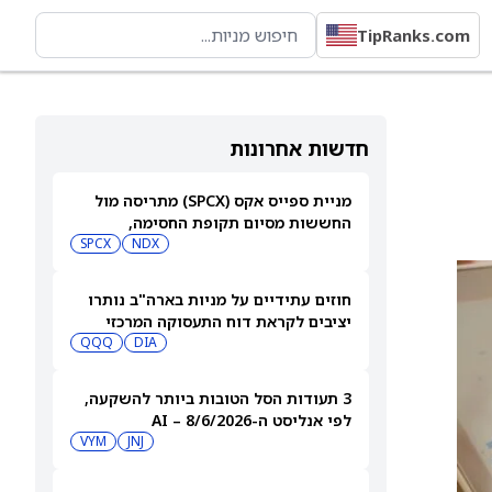
TipRanks.com
חדשות אחרונות
מניית ספייס אקס (SPCX) מתריסה מול
החששות מסיום תקופת החסימה,
ומטפסת לאחר שחרור 911 מיליון מניות
NDX
SPCX
חוזים עתידיים על מניות בארה"ב נותרו
יציבים לקראת דוח התעסוקה המרכזי
QQQ
DIA
3 תעודות הסל הטובות ביותר להשקעה,
לפי אנליסט ה-AI – 8/6/2026
VYM
JNJ