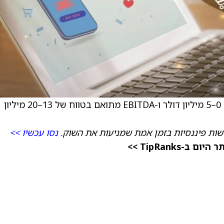
החברה צופה לרבעון הראשון רווח נקי בטווח של 0–5 מיליון דולר ו-EBITDA מתואם בטווח של 13–20 מיליון
ות פיננסיות בזמן אמת שמניעות את השוק.
נסו עכשיו >>
TipRanks >>