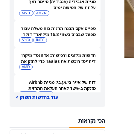
מניית אנבידיה (אנבידיה) סיימה רצף
עליות של חמישה ימים
MSFT
AMZN
ספייס אקס תבנה תחנות כוח משלה עבור
מפעל שבבים בשווי 16.8 מיליארד דולר
SPCX
INTC
חדשות מיזוגים ורכישות: אדוונסד מיקרו
דיווייסז רוכשת את Taalas כדי לחזק את
מהלך ה-AI inference שלה
AMD
דוח של אייר בי.אן.בי: מניית Airbnb
מזנקת ב-12% לאחר העלאת התחזית
AIRBNB
ABNB
עוד בחדשות השוק >
שוק המניות היום: SPY ו-QQQ ירדו
בעקבות הזינוק במחירי הנפט לקראת דוח
הכי נקראות
התעסוקה המרכזי
DIA
QQQ