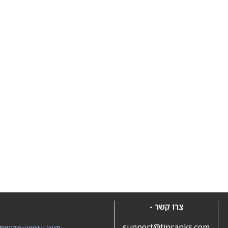
צרו קשר -
support@tipranks.com
תנאי שימוש
•
מדיניות