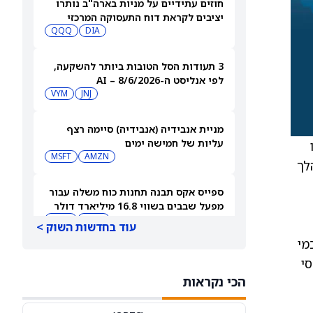
חוזים עתידיים על מניות בארה"ב נותרו
יציבים לקראת דוח התעסוקה המרכזי
QQQ
DIA
3 תעודות הסל הטובות ביותר להשקעה,
לפי אנליסט ה-AI – 8/6/2026
VYM
JNJ
מניית אנבידיה (אנבידיה) סיימה רצף
עליות של חמישה ימים
נו
MSFT
AMZN
לך
ספייס אקס תבנה תחנות כוח משלה עבור
מפעל שבבים בשווי 16.8 מיליארד דולר
SPCX
INTC
עוד בחדשות השוק >
 מספר 1 של פאני מיי DUS, מלווה מספר 3 של פרדי מק Optigo, כמי
חדשות מיזוגים ורכישות: אדוונסד מיקרו
ות נכסי
דיווייסז רוכשת את Taalas כדי לחזק את
הכי נקראות
מהלך ה-AI inference שלה
AMD