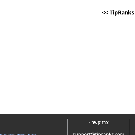
צרו קשר -
support@tipranks.com
תנאי שימוש
•
מדיניות