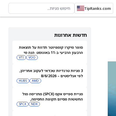
TipRanks.com
חדשות אחרונות
סופר מיקרו קומפיוטר תדווח על תוצאות
הרבעון הרביעי ב-11 באוגוסט. הנה מי
מחזיק במניית SMCI
VOO
VTI
3 מניות טרנדיות שכדאי לעקוב אחריהן,
לפי אנליסטים – 8/6/2026
HUBS
AMD
מניית ספייס אקס (SPCX) מתריסה מול
החששות מסיום תקופת החסימה,
ומטפסת לאחר שחרור 911 מיליון מניות
NDX
SPCX