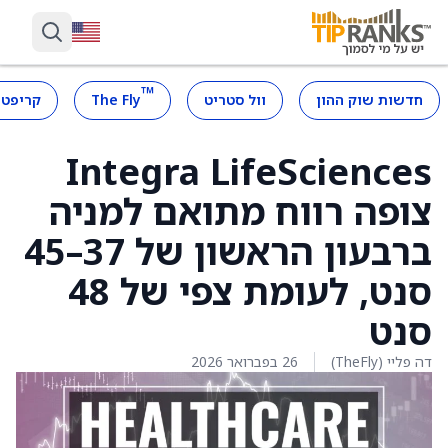
™
חדשות שוק ההון
וול סטריט
The Fly
קריפטו
Integra LifeSciences
צופה רווח מתואם למניה
ברבעון הראשון של 37–45
סנט, לעומת צפי של 48
סנט
דה פליי (TheFly)
26 בפברואר 2026