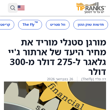
™
חדשות שוק ההון
וול סטריט
The Fly
קריפטו
מורגן סטנלי מוריד את
מחיר היעד של ארתור ג'יי
גלאגר ל-275 דולר מ-300
דולר
דה פליי (TheFly)
26 בפברואר 2026