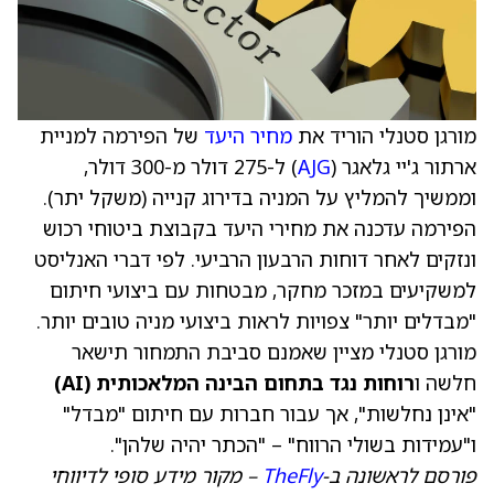
מורגן סטנלי הוריד את
מחיר היעד
של הפירמה למניית
ארתור ג'יי גלאגר (
AJG
) ל-275 דולר מ-300 דולר,
וממשיך להמליץ על המניה בדירוג קנייה (משקל יתר).
הפירמה עדכנה את מחירי היעד בקבוצת ביטוחי רכוש
ונזקים לאחר דוחות הרבעון הרביעי. לפי דברי האנליסט
למשקיעים במזכר מחקר, מבטחות עם ביצועי חיתום
"מבדלים יותר" צפויות לראות ביצועי מניה טובים יותר.
מורגן סטנלי מציין שאמנם סביבת התמחור תישאר
חלשה ו
רוחות נגד בתחום הבינה המלאכותית (AI)
"אינן נחלשות", אך עבור חברות עם חיתום "מבדל"
ו"עמידות בשולי הרווח" – "הכתר יהיה שלהן".
פורסם לראשונה ב-
TheFly
– מקור מידע סופי לדיווחי