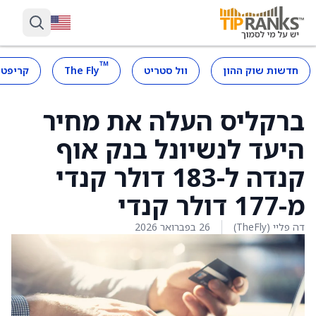
™
חדשות שוק ההון
וול סטריט
The Fly
קריפטו
ברקליס העלה את מחיר
היעד לנשיונל בנק אוף
קנדה ל-183 דולר קנדי
מ-177 דולר קנדי
דה פליי (TheFly)
26 בפברואר 2026