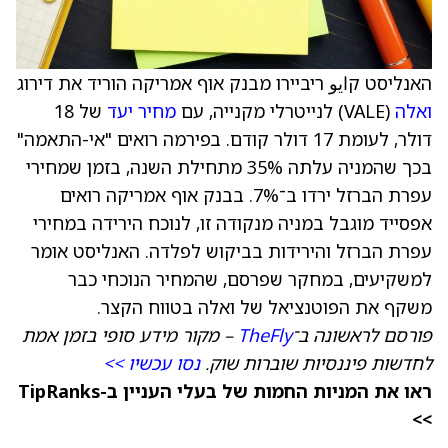
האנליסט קايو ריביירו מבנק אוף אמריקה הוריד את דירוג
ואלה
(VALE) לנייטרלי מקנייה, עם
מחיר יעד
של 18
דולר, לעומת 17 דולר קודם. בפירמה רואים "אי-התאמה"
בכך שהמניה עלתה 35% מתחילת השנה, בזמן שמחירי
עפרת הברזל ירדו ב־7%. בבנק אוף אמריקה רואים
אפסייד מוגבל במניה מנקודה זו, לנוכח הירידה במחירי
עפרת הברזל והירידות בביקוש לפלדה. האנליסט אומר
למשקיעים, במחקר שפרסם, שהמחיר הנוכחי כבר
משקף את הפוטנציאל של ואלה בטווח הקצר.
פורסם לראשונה ב־
TheFly
– מקור מידע סופי בזמן אמת
לחדשות פיננסיות שוברות שוק.
נסו עכשיו >>
ראו את המניות החמות של בעלי העניין ב-TipRanks
>>