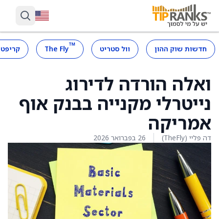
™
חדשות שוק ההון
וול סטריט
The Fly
קריפטו
ואלה הורדה לדירוג
נייטרלי מקנייה בבנק אוף
אמריקה
דה פליי (TheFly)
26 בפברואר 2026