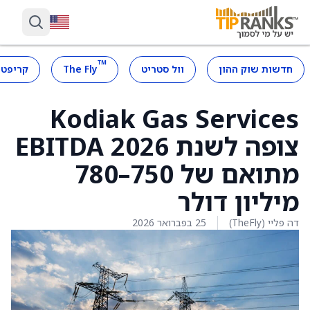
™
חדשות שוק ההון
וול סטריט
The Fly
קריפטו
Kodiak Gas Services
צופה לשנת 2026 EBITDA
מתואם של 750–780
מיליון דולר
דה פליי (TheFly)
25 בפברואר 2026