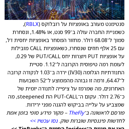
סנטימנט מעורב באופציות על רובלוקס (
RBLX
),
כשמניית החברה עולה ב־99 סנט, או 1.48%, ונסחרת
סמוך ל־68.08 דולר. מחזור המסחר באופציות יחסית דל,
עם 25 אלף חוזים שנסחרו, כשאופציות CALL מובילות
על אופציות PUT ויוצרות יחס PUT/CALL של 0.29,
לעומת רמה טיפוסית הקרובה ל־1.12. סטיית
התנודתיות הגלומה (IV30) ירדה ב־1.03 לנקודה קרובה
ל־64.47, ורמה זו גבוהה מהממוצע ל־52 השבועות
האחרונים, מה שמרמז על ציפייה לתנודה יומית של
כ־2.76 דולר. עקום ה־PUT-CALL הת steepened, מה
שמצביע על עלייה בביקוש להגנה מפני ירידות.
פורסם לראשונה ב־
TheFly
– מקור מידע סופי בזמן אמת
לחדשות פיננסיות שוברות שוק.
נסו עכשיו >>
ראו את מניות ה־Insiders החמות ב־TipRanks >>