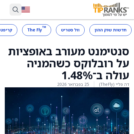
™
חדשות שוק ההון
וול סטריט
The Fly
קריפטו
סנטימנט מעורב באופציות
על רובלוקס כשהמניה
עולה ב־1.48%
דה פליי (TheFly)
25 בפברואר 2026