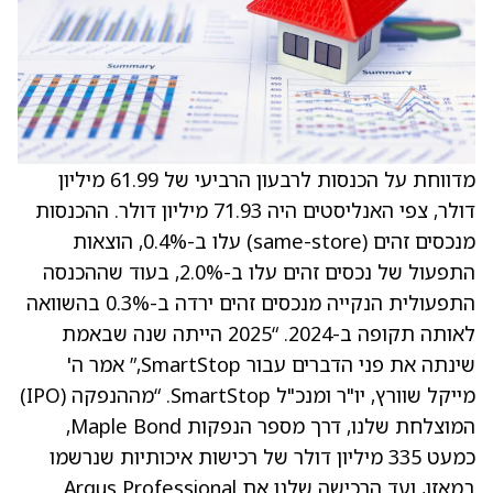
מדווחת על הכנסות לרבעון הרביעי של 61.99 מיליון
דולר, צפי האנליסטים היה 71.93 מיליון דולר. ההכנסות
מנכסים זהים (same-store) עלו ב-0.4%, הוצאות
התפעול של נכסים זהים עלו ב-2.0%, בעוד שההכנסה
התפעולית הנקייה מנכסים זהים ירדה ב-0.3% בהשוואה
לאותה תקופה ב-2024. “2025 הייתה שנה שבאמת
שינתה את פני הדברים עבור SmartStop,” אמר ה'
מייקל שוורץ, יו"ר ומנכ"ל SmartStop. “מההנפקה (IPO)
המוצלחת שלנו, דרך מספר הנפקות Maple Bond,
כמעט 335 מיליון דולר של רכישות איכותיות שנרשמו
במאזן, ועד הרכישה שלנו את Argus Professional