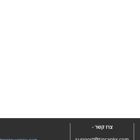
צרו קשר -
support@tipranks.com
תנאי שימוש
•
מדיניות