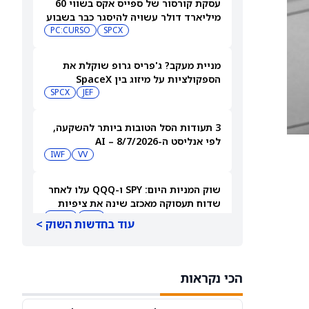
עסקת קורסור של ספייס אקס בשווי 60
מיליארד דולר עשויה להיסגר כבר בשבוע
הבא… אבל המותג Cursor עלול להיעלם
SPCX
PC:CURSO
מניית מעקב? ג'פריס גרופ שוקלת את
הספקולציות על מיזוג בין SpaceX
לטסלה
JEF
SPCX
3 תעודות הסל הטובות ביותר להשקעה,
לפי אנליסט ה-AI – 8/7/2026
IWF
VV
שוק המניות היום: SPY ו-QQQ עלו לאחר
שדוח תעסוקה מאכזב שינה את ציפיות
הריבית
DIA
QQQ
עוד בחדשות השוק >
מניות מחשוב קוונטי מזנקות כשוושינגטון
בוחנת הגדלת המימון ב-68%
הכי נקראות
QBTS
IONQ