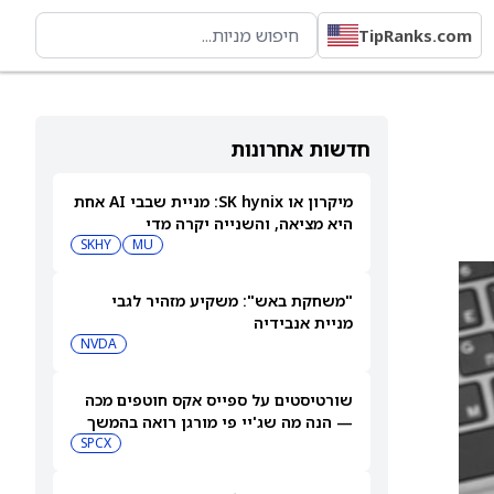
TipRanks.com
חדשות אחרונות
מיקרון או SK hynix: מניית שבבי AI אחת
היא מציאה, והשנייה יקרה מדי
SKHY
MU
"משחקת באש": משקיע מזהיר לגבי
מניית אנבידיה
NVDA
שורטיסטים על ספייס אקס חוטפים מכה
— הנה מה שג'יי פי מורגן רואה בהמשך
SPCX