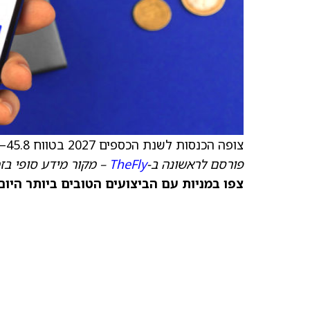
צופה הכנסות לשנת הכספים 2027 בטווח 45.8–46.2 מיליארד דולר, הקונצנזוס 46.01 מיליארד דולר.
פורסם לראשונה ב-
TheFly
– מקור מידע סופי בז
צפו במניות עם הביצועים הטובים ביותר היום ב-TipRanks