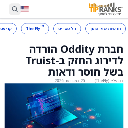
™
חדשות שוק ההון
וול סטריט
The Fly
קריפטו
חברת Oddity הורדה
לדירוג החזק ב-Truist
בשל חוסר ודאות
דה פליי (TheFly)
25 בפברואר 2026