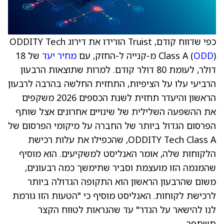
כפי שדווח קודם, Truist הורידו את דירוג ODDITY Tech
) מ-קנייה ל-החזק, עם
ODD
Class A (
מחיר יעד
של 18
דולר, לעומת 80 דולר קודם. למרות שתוצאות הרבעון
הרביעי עלו על הציפיות, התחזית החלשה בהרבה לרבעון
הראשון והיעדר תחזית לשנת הכספים 2026 משקפים
את ההשפעה השלילית של שינויים אחרונים אצל שותף
הפרסום הגדול ביותר של החברה על מיקומי הפרסום של
ODDITY Tech Class A, שהכפילו את עלות רכישת
הלקוחות שלה, אומר האנליסט למשקיעים. הוא מוסיף
שהמגמה הזו מועצמת וסביר שתימשך כמה רבעונים,
משום שהרבעון הראשון הוא התקופה הגדולה ביותר
לרכישת לקוחות. האנליסט מוסיף כי "הטעות הזו גורמת
לנו להישאר על הגדר" עד שהנראות לטווח הקצר
תשתפר.