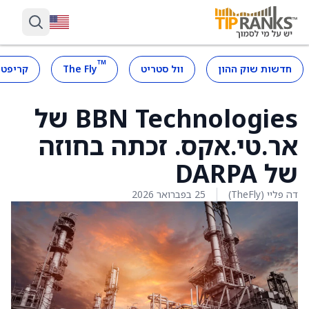
™
חדשות שוק ההון
וול סטריט
The Fly
קריפטו
BBN Technologies של
אר.טי.אקס. זכתה בחוזה
של DARPA
דה פליי (TheFly)
25 בפברואר 2026