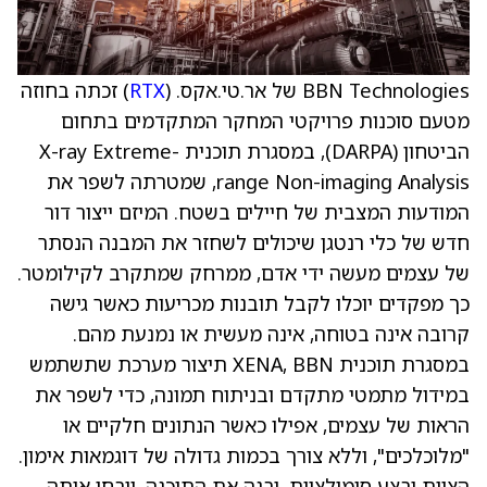
BBN Technologies של אר.טי.אקס. (
RTX
) זכתה בחוזה
מטעם סוכנות פרויקטי המחקר המתקדמים בתחום
הביטחון (DARPA), במסגרת תוכנית X-ray Extreme-
range Non-imaging Analysis, שמטרתה לשפר את
המודעות המצבית של חיילים בשטח. המיזם ייצור דור
חדש של כלי רנטגן שיכולים לשחזר את המבנה הנסתר
של עצמים מעשה ידי אדם, ממרחק שמתקרב לקילומטר.
כך מפקדים יוכלו לקבל תובנות מכריעות כאשר גישה
קרובה אינה בטוחה, אינה מעשית או נמנעת מהם.
במסגרת תוכנית XENA, BBN תיצור מערכת שתשתמש
במידול מתמטי מתקדם ובניתוח תמונה, כדי לשפר את
הראות של עצמים, אפילו כאשר הנתונים חלקיים או
"מלוכלכים", וללא צורך בכמות גדולה של דוגמאות אימון.
הצוות יבצע סימולציות, יבנה את התוכנה, ויבחן אותה