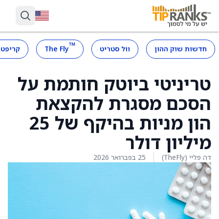
™
חדשות שוק ההון
וול סטריט
The Fly
קריפטו
טריניטי ביוטק חותמת על
הסכם מסגרת להקצאת
הון מניות בהיקף של 25
מיליון דולר
דה פליי (TheFly)
25 בפברואר 2026