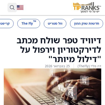
™
חדשות שוק ההון
וול סטריט
The Fly
קריפטו
דיוויד טפר שולח מכתב
לדירקטוריון וירפול על
"דילול מיותר"
דה פליי (TheFly)
25 בפברואר 2026