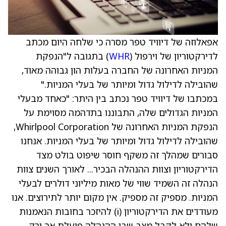
אפאלוזה של דיוויד טפר מסרה כי שלחה היום מכתב
לדירקטוריון של וירפול (
WHR
) בתגובה ל"הנפקת
המניות האחרונה של החברה בעלות הון גבוהה מאוד,
שהובילה לדילול גדול ומיותר של בעלי המניות."
במכתבו של דיוויד טפר נכתב בין היתר: "כאחד מבעלי
המניות הגדולים שלה, התבוננו בתדהמה מסוימת על
הנפקת המניות האחרונה של Whirlpool Corporation,
שהובילה לדילול גדול ומיותר של בעלי המניות. אנחנו
סבורים שמהלך זה משקף חוסר שיפוט בולט מצד
הדירקטוריון וצוות ההנהלה הבכיר... לאורך השנים צוות
הנהלה זה השמיד שווי של מאות מיליוני דולרים לבעלי
המניות. מספיק זה מספיק. אין מקום יותר לתירוצים. אנו
מעודדים את הדירקטוריון (i) להיזכר בחובות הנאמנות
שלהם ולא לקבל מצב שבו ההנהלה פועלת אך ורק