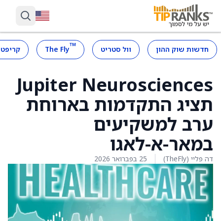
™
חדשות שוק ההון
וול סטריט
The Fly
קריפטו
Jupiter Neurosciences
תציג התקדמות בארוחת
ערב למשקיעים
במאר-א-לאגו
דה פליי (TheFly)
25 בפברואר 2026