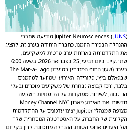
JUNS
Jupiter Neurosciences (
) מודיעה שחברי
ההנהלה הבכירה הוזמנו, כחברה היחידה בערב זה, להציג
את התקדמותה בארוחת ערב פרטית למשקיעים,
שתתקיים ביום רביעי, 25 בפברואר 2026, בשעה 6:00
בערב (שעון החוף המזרחי) במועדון The Mar-a-Lago
שבפאלם ביץ', פלורידה. האירוע, שמיועד למוזמנים
בלבד, ירכז קבוצה נבחרת של משקיעים מוכרים ובעלי
הון גבוה, לשיחות ממוקדות על הזדמנויות השקעה
חדשות. את האירוע מארגן Money Channel NYC.
מצופה שמנהלי Jupiter יציגו עדכונים על ההתקדמות
הקלינית של החברה, על האסטרטגיה המסחרית שלה
ועל היעדים ארוכי הטווח. ההנהלה מתכוונת לדון בקידום