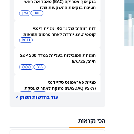
בנק אוף אמריקה (BAC) מאבד את ראש
חטיבת בנקאות ההשקעות שלו
JPM
BAC
דוח רווחים של RGTI: מניית ריגטי
קומפיוטינג יורדת לאחר פרסום תוצאות
הרבעון השני
RGTI
המניות המובילות בעליות במדד S&P 500
היום, 8/6/26
QQQ
DIA
מניית פאראמונט סקיידנס
(NASDAQ:PSKY) מזנקת לאחר שעסקת
המיזוג קיבלה אישור בבריטניה
WBD
PSKY
עוד בחדשות השוק >
משקיעים קמעונאיים מצמצמים חשיפה
למניית קורוויב (CRWV) לקראת דוחות
הכי נקראות
הרבעון השני
CRWV
IREN