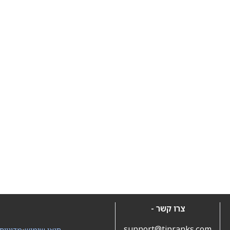
צרו קשר -
support@tipranks.com
תנאי שימוש
•
מדיניות