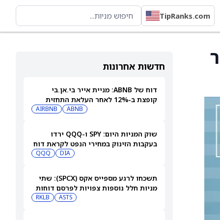
TipRanks.com
 ל-375 דולר
חדשות אחרונות
דוח של ABNB: מניית אייר בי.אן.בי
קופצת ב-12% לאחר העלאת התחזית
AIRBNB
ABNB
שוק המניות היום: SPY ו-QQQ ירדו
בעקבות הזינוק במחירי הנפט לקראת דוח
התעסוקה המרכזי
DIA
QQQ
תשכחו לרגע מספייס אקס (SPCX): שתי
מניות חלל נוספות צפויות לפרסם דוחות
ב-10 באוגוסט
ASTS
RKLB