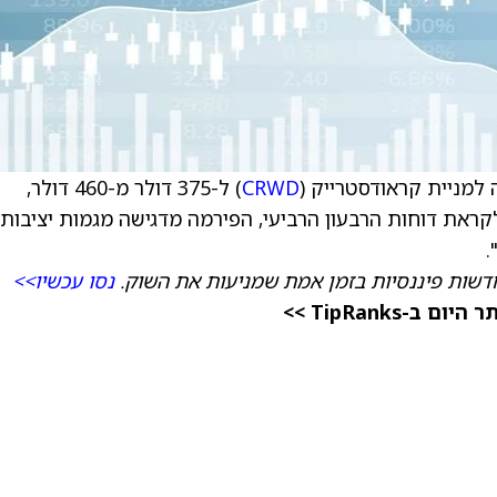
למניית קראודסטרייק (
CRWD
) ל-375 דולר מ-460 דולר,
 למניה דירוג In Line (החזק). לקראת דוחות הרבעון הרביעי, הפירמה מדגישה מגמות יציבות
דשות פיננסיות בזמן אמת שמניעות את השוק.
נסו עכשיו>>
TipRanks >>