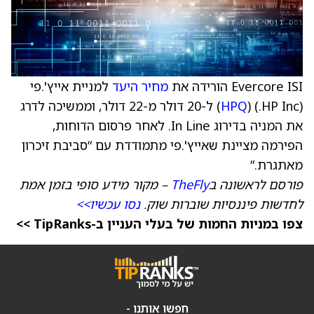
Evercore ISI הורידה את
מחיר היעד
למניית אייץ'.פי
(HP Inc.) (
HPQ
) ל-20 דולר מ-22 דולר, וממשיכה לדרג
את המניה בדירוג In Line. לאחר פרסום הדוחות,
הפירמה מציינת שאייץ'.פי מתמודדת עם “סביבת זיכרון
מאתגרת.”
פורסם לראשונה ב
TheFly
– מקור מידע סופי בזמן אמת
לחדשות פיננסיות שוברות שוק.
נסו עכשיו>>
צפו במניות החמות של בעלי העניין ב-TipRanks >>
חפשו אותנו -