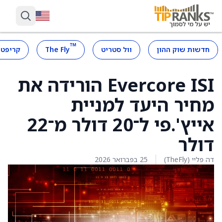
™
חדשות שוק ההון
וול סטריט
The Fly
קריפטו
Evercore ISI הורידה את
מחיר היעד למניית
אייץ'.פי ל־20 דולר מ־22
דולר
דה פליי (TheFly)
25 בפברואר 2026