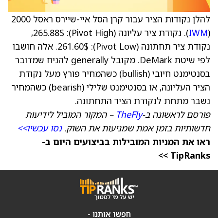
להלן נקודות הציר עבור קרן הסל איי-שיירס ראסל 2000
(
IWM
). נקודת ציר עליונה (Pivot High): 265.88$,
נקודת ציר תחתונה (Pivot Low): 261.60$. אלה חושבו
לפי שיטת DeMark. מקובל generally להניח שמדובר
בסנטימנט חיובי (bullish) כשהמחיר פורץ מעל נקודת
הציר העליונה, או בסנטימנט שלילי (bearish) כשהמחיר
נשבר מתחת לנקודת הציר התחתונה.
פורסם לראשונה ב-
TheFly
– המקור המוביל לידיעות
חדשותיות בזמן אמת שמניעות את השוק.
נסו עכשיו>>
ראו את המניות המובילות בביצועים היום ב-
TipRanks >>
חפשו אותנו -