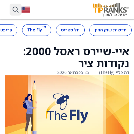
™
חדשות שוק ההון
וול סטריט
The Fly
קריפטו
איי-שיירס ראסל 2000:
נקודות ציר
דה פליי (TheFly)
25 בפברואר 2026