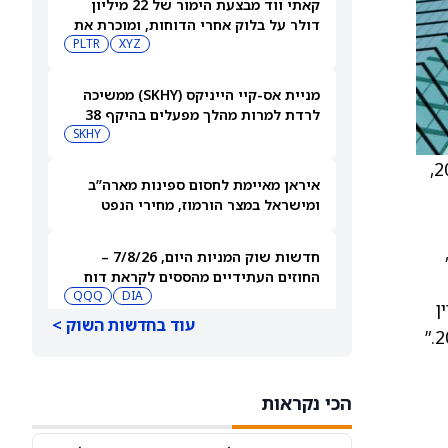
קאתי ווד מבצעת הימור של 22 מיליון
דולר על בלוק אחרי הדוחות, ומוכרת את
Shopify ו-פלנטיר
XYZ
PLTR
מניית אס-קיי הייניקס (SKHY) ממשיכה
לרדת למרות מהלך מפעלים בהיקף 38
מיליארד דולר להגדלת קיבולת השבבים
SKHY
מדווחת על הכנסות ברבעון הרביעי של 47.71 מיליון דולר, לעומת צפי קונצנזוס של 50.93 מיליון דולר. “ב־2025,
איראן מאיימת לחסום ספינות מארה”ב
ומישראל במצר הורמוז, מחירי הנפט
עולים
עת שלנו לניהול הוצאות אפשרה לנו להתמודד עם רוחות נגד במחירי LINZESS,
חדשות שוק המניות היום, 7/8/26 –
החוזים העתידיים מהססים לקראת דוח
התעסוקה
DIA
QQQ
ן
עוד בחדשות השוק >
BX, APO, KKR: מניות הפרייבט אקוויטי
מקרטעות אחרי דיווח שמצביע על איום
מצד האקרים
BX
APO
הכי נקראות
מאנדיי: בעלי המניות אישרו הכפלת שכר