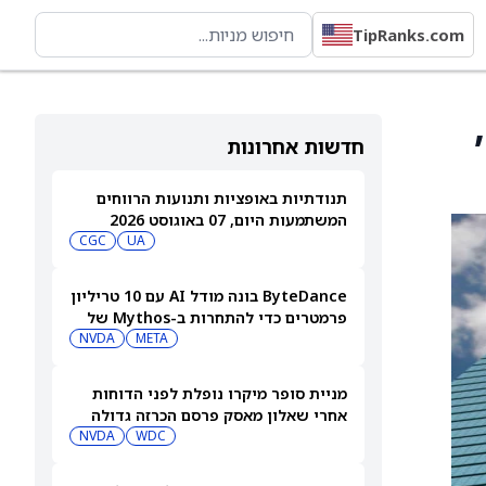
TipRanks.com
נט- ,
חדשות אחרונות
תנודתיות באופציות ותנועות הרווחים
המשתמעות היום, 07 באוגוסט 2026
CGC
UA
ByteDance בונה מודל AI עם 10 טריליון
פרמטרים כדי להתחרות ב-Mythos של
NVDA
META
Anthropic
מניית סופר מיקרו נופלת לפני הדוחות
אחרי שאלון מאסק פרסם הכרזה גדולה
בתחום ה-AI. מה הוא אמר?
WDC
NVDA