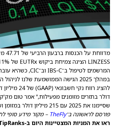
דולר בתזרים מזומנים מפעילות,” אמר טום מק'קו
שסיימנו את 2025 עם 215 מיליון דולר במזומן ושווי מזומן, מה שמעמיד את איירונווד בעמדה טובה לשנת 2026.”
פורסם לראשונה ב־
TheFly
– מקור מידע סופי לח
ראו את המניות המצטיינות היום ב-TipRanks >>