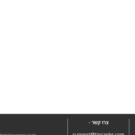
צרו קשר -
support@tipranks.com
תנאי שימוש
•
מדיניות