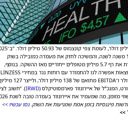
LINZESS הציגה צמיחת ביקוש EUTRx של 11% משנה לשנה, והמשיכה לחזק את מעמדה כמובילה בשוק
המרשמים לטיפול ב־IBS-C וב־CIC, כשהיא עוברת את רף 5.7 מיליון מטופלים ייחודיים מאז ההשקה. בנוסף,
במהלך 2025 הגישה הממושמ
להציג רווח נקי חשבונאי (GAAP) של 24 מיליון דולר ו־EBITDA מתואם של 138 מיליון דולר, ולייצר 127 מיליון
רט, המנכ"ל של איירונווד פארמסוטיקלס (
IRWD
). “חשוב לציי
דשות פיננסיות בזמן אמת שמניעות את השוק.
נסו עכשיו >>