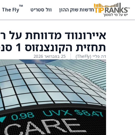
™
The Fly
חדשות שוק ההון
וול סטריט
תחזית הקונצנזוס 1 סנט
דה פליי (TheFly)
25 בפברואר 2026