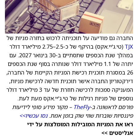
החברה גם מודיעה על תוכניתה לרכוש בחזרה מניות של
TJX
(טי.ג'יי.אקס) בהיקף של כ-2.5–2.75 מיליארד דולר
במהלך שנת הכספים שתסתיים ב-30 בינואר 2027. עם
יתרה של 1.1 מיליארד דולר שנותרה בסוף שנת הכספים
26 במסגרת תוכנית רכישת המניות הקיימת של החברה,
דירקטוריון החברה אישר תוכנית חדשה לרכישת מניות,
המעניקה סמכות לרכישה חוזרת של עד 3 מיליארד דולר
נוספים של מניות רגילות של טי.ג'יי.אקס מעת לעת.
פורסם לראשונה ב-
TheFly
– מקור מידע סופי לידיעות
פיננסיות שוברות שווי שוק בזמן אמת.
נסו עכשיו>>
ראו את המניות המובילות המומלצות על ידי
אנליסטים >>