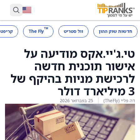
™
חדשות שוק ההון
וול סטריט
The Fly
קריפטו
טי.ג'יי.אקס מודיעה על
אישור תוכנית חדשה
לרכישת מניות בהיקף של
3 מיליארד דולר
דה פליי (TheFly)
25 בפברואר 2026