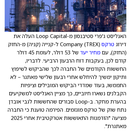
האנליסט ג'פרי סטיבנסון מ-Loop Capital העלה את
דירוג
טרקס
Company (TREX) ל-קנייה (קניה) מ-החזק
(החזק), עם
מחיר יעד
של 53 דולר, לעומת 45 דולר
קודם לכן, בעקבות דוח הרבעון הרביעי. לדבריו,
החששות הקודמים של החברה לכך שהביקוש לשיפוץ
ותיקון ימשיך להיחלש אחרי רבעון שלישי מאתגר – לא
התממשו, בעוד שמדדי הביקוש המובילים וציפיות
הקבלנים נשארו חיוביים, כך מציין האנליסט למשקיעים
בהערת מחקר. ב-Loop סבורים שהחששות לגבי אובדן
נתח שוק של טרקס מוגזמים. הפירמה טוענת כי החברה
מציעה "הזדמנות התאוששות אטרקטיבית אחרי 2025
מאתגרת".