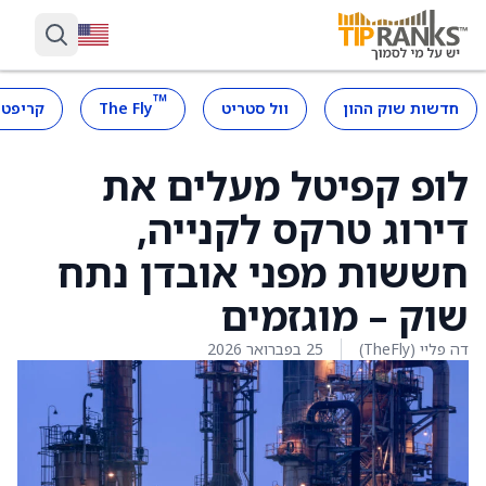
™
חדשות שוק ההון
וול סטריט
The Fly
קריפטו
לופ קפיטל מעלים את
דירוג טרקס לקנייה,
חששות מפני אובדן נתח
שוק – מוגזמים
דה פליי (TheFly)
25 בפברואר 2026