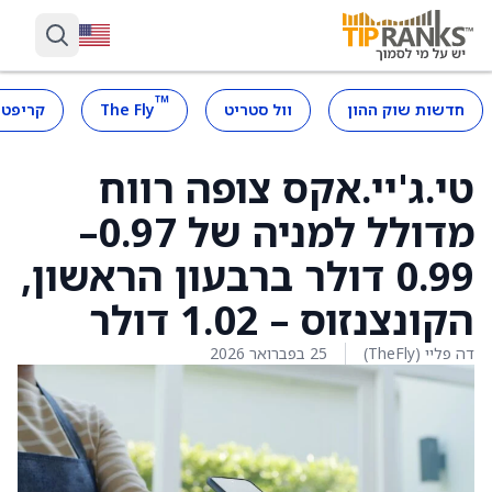
™
חדשות שוק ההון
וול סטריט
The Fly
קריפטו
טי.ג'יי.אקס צופה רווח
מדולל למניה של 0.97–
0.99 דולר ברבעון הראשון,
הקונצנזוס – 1.02 דולר
דה פליי (TheFly)
25 בפברואר 2026