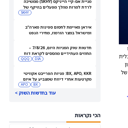
מניית אס-קיי הייניקס (SKHY) ממשיכה
לרדת למרות מהלך מפעלים בהיקף של
38 מיליארד דולר להגדלת קיבולת
SKHY
השבבים
איראן מאיימת לחסום ספינות מארה”ב
ומישראל במצר הורמוז, מחירי הנפט
עולים
חדשות שוק המניות היום, 7/8/26 –
החוזים העתידיים מהססים לקראת דוח
גלובלית
התעסוקה
DIA
QQQ
ן
 של
BX, APO, KKR: מניות הפרייבט אקוויטי
מקרטעות אחרי דיווח שמצביע על איום
מצד האקרים
BX
APO
עוד בחדשות השוק >
מאנדיי: בעלי המניות אישרו הכפלת שכר
למנכ”לים שבועיים אחרי פיטורי 620
עובדים
MNDY
הכי נקראות
אלה המניות שמדווחות על תוצאות היום