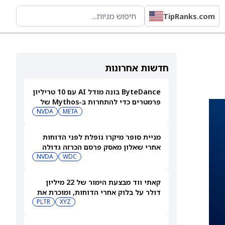
TipRanks.com
חדשות אחרונות
ByteDance בונה מודל AI עם 10 טריליון
פרמטרים כדי להתחרות ב-Mythos של
NVDA
META
Anthropic
מניית סופר מיקרו נופלת לפני הדוחות
אחרי שאלון מאסק פרסם הכרזה גדולה
בתחום ה-AI. מה הוא אמר?
WDC
NVDA
קאתי ווד מבצעת הימור של 22 מיליון
דולר על בלוק אחרי הדוחות, ומוכרת את
Shopify ו-פלנטיר
XYZ
PLTR