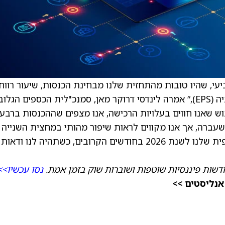
יעי, שהיו טובות מהתחזית שלנו מבחינת הכנסות, שיעור רווח
גולמי, EBITDA מתואם ורווח מדולל מתואם למניה (EPS),” אמרה לינדסי דרוקר מאן, סמנכ"לית הכספים ה
בוש שאנו חווים בעלויות הרכישה, אנו מצפים שההכנסות ברבעו
בכ-30% בהשוואה לשנה שעברה, אך אנו מקווים לראות שיפור מהותי במחצית השנייה
2026. אנחנו מתכננים לפרסם את התחזית הכספית שלנו לשנת 2026 בחודשים הקרובים, כשתהיה לנו ודאות
דשות פיננסיות שוטפות ושוברות שוק בזמן אמת.
נסו עכשיו>>
אנליסטים >>