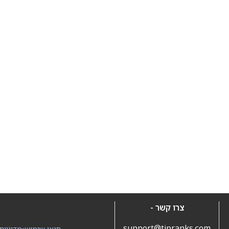
צרו קשר -
support@tipranks.com
תנאי שימוש
•
מדיניות