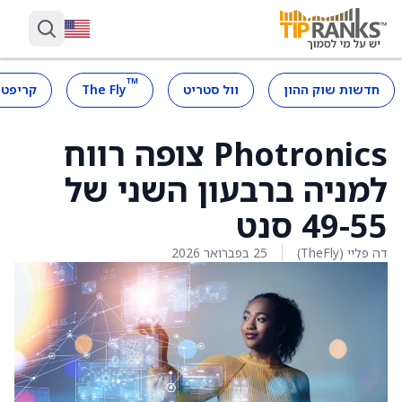
™
חדשות שוק ההון
וול סטריט
The Fly
קריפטו
Photronics צופה רווח
למניה ברבעון השני של
49-55 סנט
דה פליי (TheFly)
25 בפברואר 2026