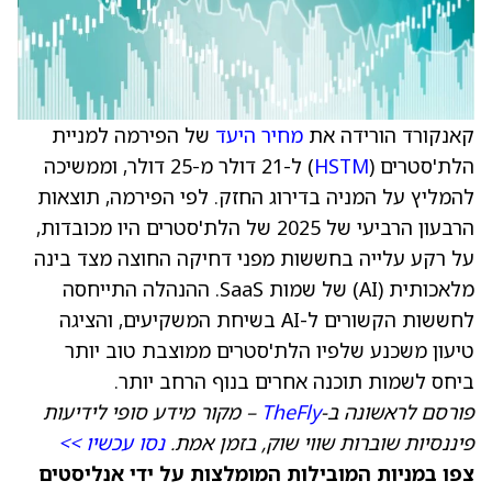
קאנקורד הורידה את
מחיר היעד
של הפירמה למניית
הלת'סטרים (
HSTM
) ל-21 דולר מ-25 דולר, וממשיכה
להמליץ על המניה בדירוג החזק. לפי הפירמה, תוצאות
הרבעון הרביעי של 2025 של הלת'סטרים היו מכובדות,
על רקע עלייה בחששות מפני דחיקה החוצה מצד בינה
מלאכותית (AI) של שמות SaaS. ההנהלה התייחסה
לחששות הקשורים ל-AI בשיחת המשקיעים, והציגה
טיעון משכנע שלפיו הלת'סטרים ממוצבת טוב יותר
ביחס לשמות תוכנה אחרים בנוף הרחב יותר.
פורסם לראשונה ב-
TheFly
– מקור מידע סופי לידיעות
פיננסיות שוברות שווי שוק, בזמן אמת.
נסו עכשיו >>
צפו במניות המובילות המומלצות על ידי אנליסטים