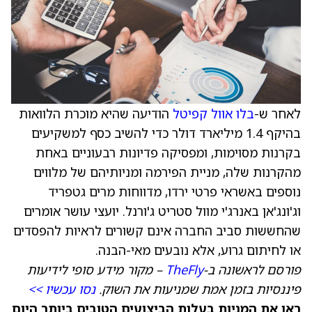
לאחר ש-
בלו אוול קפיטל
הודיעה שהיא מוכרת הלוואות
בהיקף 1.4 מיליארד דולר כדי להשיב כסף למשקיעים
בקרנות מסוימות, ומפסיקה פדיונות רבעוניים באחת
מהקרנות שלה, מניית הפירמה ומניותיהם של מלווים
נוספים באשראי פרטי ירדו, מדווחות מרים גטפריד
וג'ונג'אן באנרג'י מוול סטריט ג'ורנל. יועצי עושר אומרים
שהחששות סביב החברה אינם קשורים לראיות להפסדים
או לחיתום גרוע, אלא נובעים מאי-הבנה.
פורסם לראשונה ב-
TheFly
– מקור מידע סופי לידיעות
פיננסיות בזמן אמת שמניעות את השוק.
נסו עכשיו >>
ראו את המניות בעלות הביצועים הטובים ביותר היום