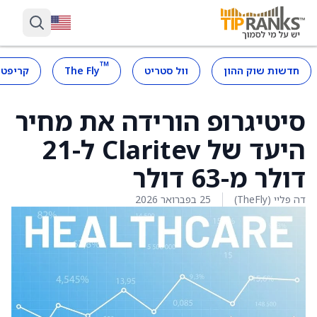
™
חדשות שוק ההון
וול סטריט
The Fly
קריפטו
סיטיגרופ הורידה את מחיר
היעד של Claritev ל-21
דולר מ-63 דולר
דה פליי (TheFly)
25 בפברואר 2026