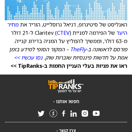
האנליסט של סיטיגרופ, דניאל גרוסלייט, הוריד את
מחיר
היעד
של הפירמה למניית Claritev (
CTEV
) ל-21 דולר
מ-63 דולר, וממשיך להמליץ על המניה בדירוג קנייה.
פורסם לראשונה ב-
TheFly
– המקור הסופי למידע בזמן
אמת על חדשות פיננסיות שוברות שוק.
נסו עכשיו >>
ראו את מניות בעלי העניין החמות ב-TipRanks >>
חפשו אותנו -
צרו קשר -