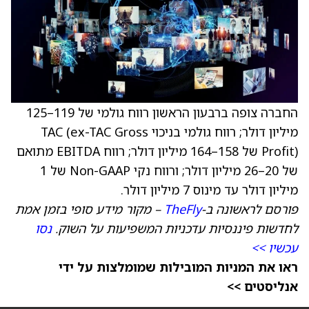
החברה צופה ברבעון הראשון רווח גולמי של 119–125
מיליון דולר; רווח גולמי בניכוי TAC (ex-TAC Gross
Profit) של 158–164 מיליון דולר; רווח EBITDA מתואם
של 20–26 מיליון דולר; ורווח נקי Non-GAAP של
1
מיליון דולר
עד מינוס 7 מיליון דולר.
פורסם לראשונה ב-
TheFly
– מקור מידע סופי בזמן אמת
לחדשות פיננסיות עדכניות המשפיעות על השוק.
נסו
עכשיו >>
ראו את המניות המובילות שמומלצות על ידי
אנליסטים >>