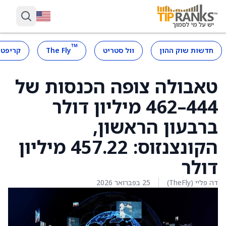
™
חדשות שוק ההון
וול סטריט
The Fly
קריפטו
טאבולה צופה הכנסות של
444–462 מיליון דולר
ברבעון הראשון,
הקונצנזוס: 457.22 מיליון
דולר
דה פליי (TheFly)
25 בפברואר 2026