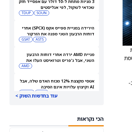
3 מניות מתחת ל-10 דולר עם אפסייד חזק
שכדאי לשקול, לפי אנליסטים
TDUP
SOUN
הירידה במניית ספייס אקס (SPCX) אחרי
דוחות הרבעון השני מפנה את הזרקור
ASTS
לקרנות סל חלל עם חשיפה גבוהה
GSAT
ת
מניית AMD ירדה אחרי דוחות הרבעון
ססת
השני, אבל ג'פריס וטרואיסט העלו את
מחירי היעד. הנה הסיבה
AMD
אטסי מקצצת 12% מכוח האדם שלה, אבל
ורקדיי. ב-
AI וקיצוץ עלויות אינם הסיבה
AMZN
WMT
עוד בחדשות השוק >
"שאפתנות מגיעה עם מחיר", מזהיר
אנליסט וולס פרגו לאחר שהוריד את
הכי נקראות
NVDA
מחיר היעד למניית אנבידיה (אנבידיה)
SPCX