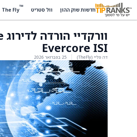
™
The Fly
חדשות שוק ההון
וול סטריט
Evercore ISI
דה פליי (TheFly)
25 בפברואר 2026