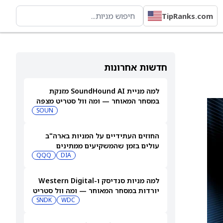
TipRanks.com
חדשות אחרונות
למה מניית SoundHound AI מזנקת
במסחר המאוחר — ומה וול סטריט מצפה
שיקרה בהמשך
SOUN
החוזים העתידיים על המניות בארה"ב
עולים בזמן שהמשקיעים ממתינים
לדוחות נוספים
DIA
QQQ
למה מניות סנדיסק ו-Western Digital
יורדות במסחר המאוחר — ומה וול סטריט
צופה בהמשך
WDC
SNDK