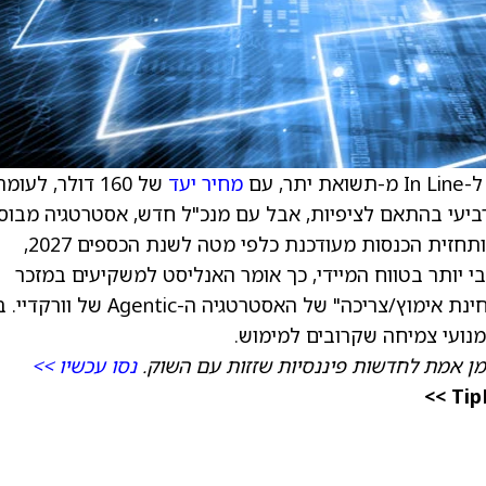
In  מ-תשואת יתר, עם
מחיר יעד
של 160 דולר, לעומ
ן רביעי בהתאם לציפיות, אבל עם מנכ"ל חדש, אסטרטגיה מבו
"Agentic" שנמצאת "בשלבים מוקדמים מאוד", ותחזית הכנסות מעודכנת כלפי מטה לשנת הכספים 2027,
י יותר בטווח המיידי, כך אומר האנליסט למשקיעים במזכר
מחקר. הפירמה אומרת ש"לראות זה להאמין מבחינת אימוץ/צריכה" של האסטרטגיה ה-Agentic של ו
מן אמת לחדשות פיננסיות שזזות עם השוק.
נסו עכשיו >>