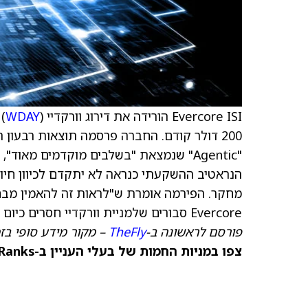
Evercore ISI הורידה את דירוג וורקדיי (
WDAY
) ל-Line
200 דולר קודם. החברה פרסמה תוצאות רבעו
הנראטיב ההשקעתי כנראה לא יתקדם לכיוון חיוב
Evercore סבורים שלמניית וורקדיי חסרים כיום מנועי צמיחה שקרובים למימוש.
פורסם לראשונה ב-
TheFly
– מקור מידע סופי בז
צפו במניות החמות של בעלי העניין ב-TipRanks >>