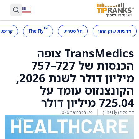
™
חדשות שוק ההון
וול סטריט
The Fly
קריפטו
TransMedics צופה
הכנסות של 727–757
מיליון דולר לשנת 2026,
הקונצנזוס עומד על
725.04 מיליון דולר
דה פליי (TheFly)
24 בפברואר 2026