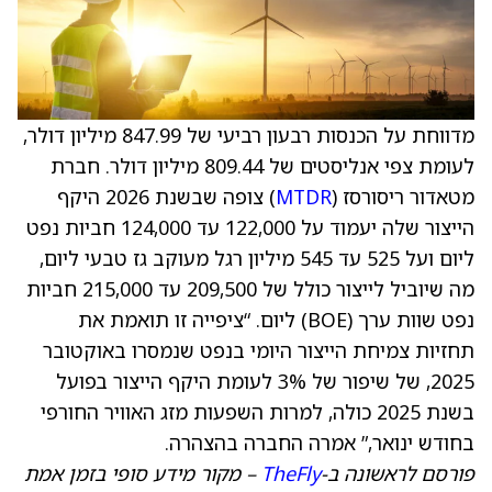
מדווחת על הכנסות רבעון רביעי של 847.99 מיליון דולר,
לעומת צפי אנליסטים של 809.44 מיליון דולר. חברת
מטאדור ריסורסז (
MTDR
) צופה שבשנת 2026 היקף
הייצור שלה יעמוד על 122,000 עד 124,000 חביות נפט
ליום ועל 525 עד 545 מיליון רגל מעוקב גז טבעי ליום,
מה שיוביל לייצור כולל של 209,500 עד 215,000 חביות
נפט שוות ערך (BOE) ליום. “ציפייה זו תואמת את
תחזיות צמיחת הייצור היומי בנפט שנמסרו באוקטובר
2025, של שיפור של 3% לעומת היקף הייצור בפועל
בשנת 2025 כולה, למרות השפעות מזג האוויר החורפי
בחודש ינואר,” אמרה החברה בהצהרה.
פורסם לראשונה ב-
TheFly
– מקור מידע סופי בזמן אמת