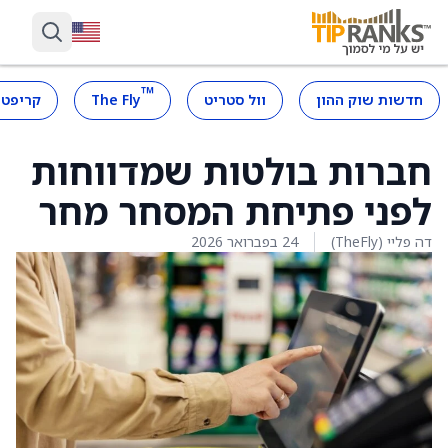
™
חדשות שוק ההון
וול סטריט
The Fly
קריפטו
חברות בולטות שמדווחות
לפני פתיחת המסחר מחר
דה פליי (TheFly)
24 בפברואר 2026