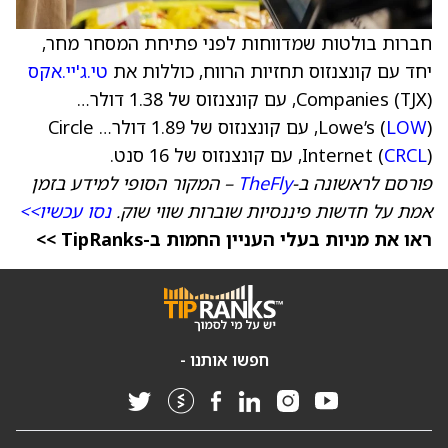
חברות בולטות שמדווחות לפני פתיחת המסחר מחר,
יחד עם קונצנזוס תחזיות הרווח, כוללות את
טי.ג'יי.אקס
Companies (TJX), עם קונצנזוס של 1.38 דולר…
LOW
Lowe’s (
), עם קונצנזוס של 1.89 דולר… Circle
), עם קונצנזוס של 16 סנט.
CRCL
Internet (
פורסם לראשונה ב-
TheFly
– המקור הסופי למידע בזמן
אמת על חדשות פיננסיות שוברות שווי שוק.
נסו עכשיו>>
ראו את מניות בעלי העניין החמות ב-TipRanks >>
חפשו אותנו -