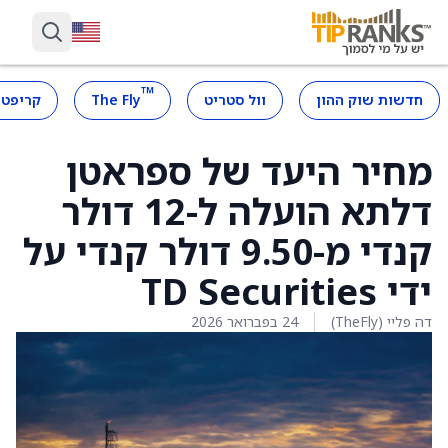
™
חדשות שוק ההון
וול סטריט
The Fly
קריפטו
מחיר היעד של ספראטן
דלתא הועלה ל-12 דולר
קנדי מ-9.50 דולר קנדי על
ידי TD Securities
דה פליי (TheFly)
24 בפברואר 2026