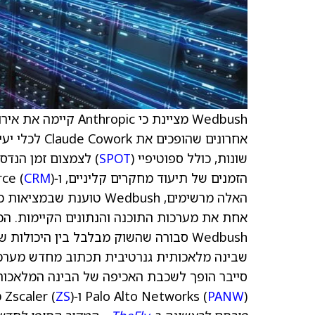
אחרונים שהופ
שונות, כולל ספוטיפיי (
SPOT
) לצמצום זמן הנדסה במעב
הזמנים של תיעוד מחקרים קליניים, ו‑Salesforce (
CRM
האלה מרשימים, Wedbush ט
אחת את מערכות התוכנה והנתונים הקיימות. הכל
Wedbush סבורה שהשוק מבלבל בין היכול
שבינה מלאכותית גנרטיבית תכתוב מחדש מערכות
סייבר הופך לשכבת האכיפה של הבינה המלאכותית, ולא 
) ו‑Zscaler (
PANW
Palo Alto Networks (
) כ"מנצחות ולא מפסידות" בעולם הבינה המלאכותית הזה.
ZS