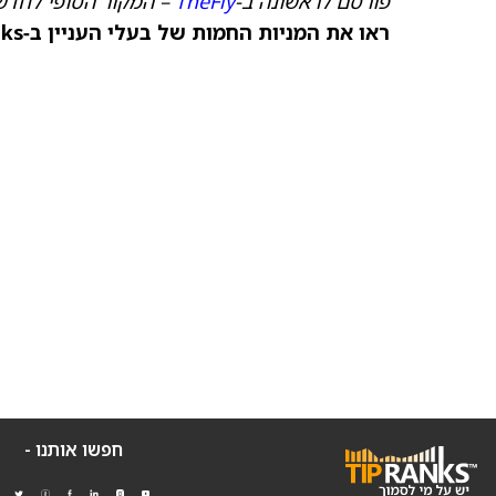
פורסם לראשונה ב‑
TheFly
– המקור הסופי לחדשו
ראו את המניות החמות של בעלי העניין ב‑TipRanks >>
חפשו אותנו -