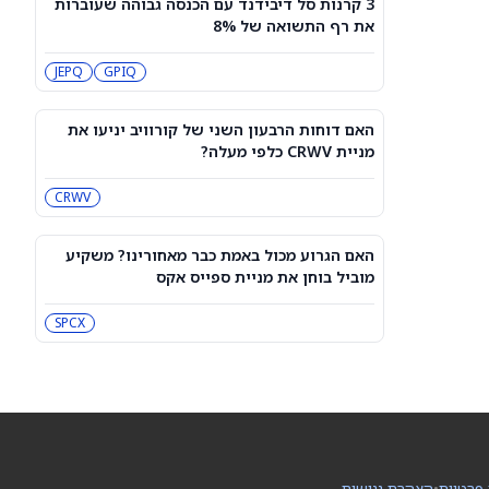
3 קרנות סל דיבידנד עם הכנסה גבוהה שעוברות
מיקרון או SK hynix: מניית שבבי AI אחת
את רף התשואה של 8%
היא מציאה, והשנייה יקרה מדי
SKHY
MU
JEPQ
GPIQ
"משחקת באש": משקיע מזהיר לגבי
מניית אנבידיה
האם דוחות הרבעון השני של קורוויב יניעו את
NVDA
מניית CRWV כלפי מעלה?
CRWV
שורטיסטים על ספייס אקס חוטפים מכה
— הנה מה שג'יי פי מורגן רואה בהמשך
SPCX
האם הגרוע מכול באמת כבר מאחורינו? משקיע
מוביל בוחן את מניית ספייס אקס
עסקת קורסור של ספייס אקס בשווי 60
מיליארד דולר עשויה להיסגר כבר בשבוע
SPCX
הבא… אבל המותג Cursor עלול להיעלם
SPCX
PC:CURSO
מניית מעקב? ג'פריס גרופ שוקלת את
הספקולציות על מיזוג בין SpaceX
לטסלה
JEF
SPCX
 פרטיות
•
הצהרת נגישות