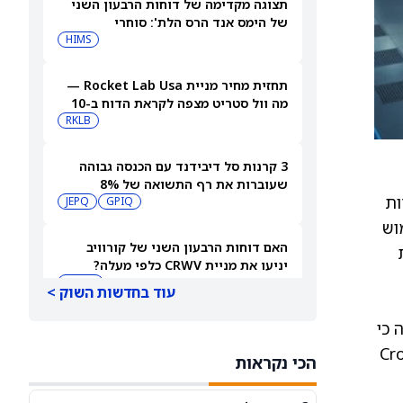
תצוגה מקדימה של דוחות הרבעון השני
של הימס אנד הרס הלת': סוחרי
האופציות נערכים לתנועה של 14.5%
HIMS
במניית HIMS
תחזית מחיר מניית Rocket Lab Usa —
מה וול סטריט מצפה לקראת הדוח ב-10
באוגוסט
RKLB
3 קרנות סל דיבידנד עם הכנסה גבוהה
שעוברות את רף התשואה של 8%
ות
JEPQ
GPIQ
השימוש
האם דוחות הרבעון השני של קורוויב
יניעו את מניית CRWV כלפי מעלה?
CRWV
עוד בחדשות השוק >
 כי
האם הגרוע מכול באמת כבר מאחורינו?
משקיע מוביל בוחן את מניית ספייס אקס
הכי נקראות
SPCX