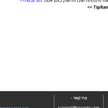
ת פיננסיות שוברות‑שוק בזמן אמת.
נסו עכשיו>>
צרו קשר -
support@tipranks.com
תנאי שימוש
•
מדיניות