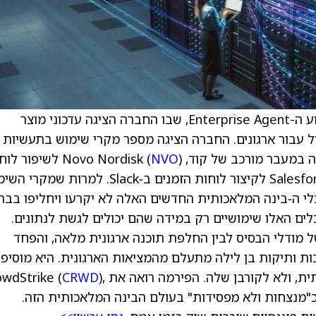
Wedbush מציינת כי Anthropic קיימה את אירוע ה-Enterprise Agent, שבו החברה הציגה עדכוני מוצר
כים את Claude Cowork לכלי יעיל עבור ארגונים. החברה הציגה מספר מקרי שימוש בתעשיות
ר מורכב של קוד, Novo Nordisk (
NVO
) לשיפור לוח
) לקיצור לוחות הזמנים ב‑Slack. למרות שמקרי 
וענת שבמציאות כלי ה‑בינה המלאכותית החדשים האלה לא יקרעו ויחליפו בבת
ים האלו שימושיים רק במידה שהם יכולים לגשת לנתונים.
ות של מודלי הבסיס לבין החלפת תוכנה ארגונית מלאה, והפחד
 ותיקות בן לילה מתעלם מהמציאות הארגונית. היא מוסיפה
לקורבן שלה. הפירמה רואה את CrowdStrike (
),
CRWD