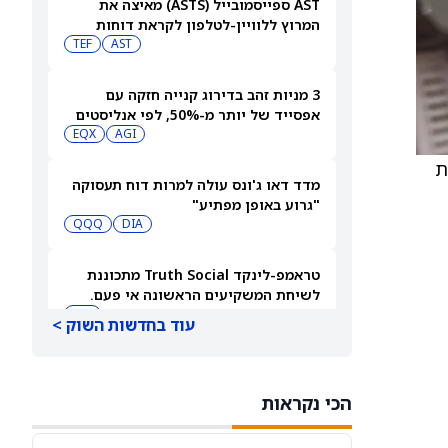
AST ספייסמובייל (ASTS) מאיצה את
המרוץ ללוויין-לטלפון לקראת דוחות
הרבעון השני
AST
TEF
3 מניות זהב בדירוג קנייה חזקה עם
אפסייד של יותר מ-50%, לפי אנליסטים
EQX
AGI
התרחבות
מדד דאו ג'ונס עולה למרות דוח תעסוקה
"גרוע באופן מפתיע"
QQQ
DIA
טראמפ-לינקד Truth Social מתכוננת
לשיחת המשקיעים הראשונה אי פעם.
האם פיצ'רים חדשים יכולים להביא
DJT
עוד בחדשות השוק >
רווחים אמיתיים?
קורוויב (CRWV) מול Nebius (NBIS): איזו
מניית תשתיות AI היא הקנייה הטובה
הכי נקראות
CRWV
יותר לקראת דוחות הרבעון השני?
NBIS