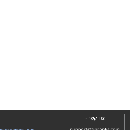
צרו קשר -
support@tipranks.com
תנאי שימוש
•
מדיניות