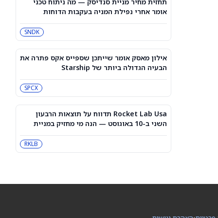
תחזית מחיר מניית סנדיסק — מה ניתוח טכני
התוצאות של אובר ממשיכות לעקוף את
אומר אחרי נפילת המניה בעקבות הדוחות
המניה שלה
UBER
RIVN
SNDK
למה מניית הפני סטוק מאסטרביף (MB)
עולה היום?
אילון מאסק אומר שייתכן שספייס אקס פתרה את
MB
הבעיה הגדולה ביותר של Starship
SPCX
האם שוק האופציות ממעיט בהערכת
מהלך של 11% במניית אפלייד מטיריאלס
(AMAT) אחרי הדוח?
AMAT
AMZN
Rocket Lab Usa תדווח על תוצאות הרבעון
השני ב-10 באוגוסט — הנה מי מחזיק במניית
החלל הזו
מייקל ברי פתח מחדש פוזיציית שורט על
אורקל (ORCL). הנה הסיבה שוול סטריט
RKLB
עדיין רואה אפסייד של 80%
NBIS
ORCL
מניית ליווי שטראוס (LEVI) יורדת לאחר
שחשפה כי הפכה לקורבן האחרון בארה"ב
למתקפת סייבר
LEVI
 פרטיות
•
הצהרת נגישות