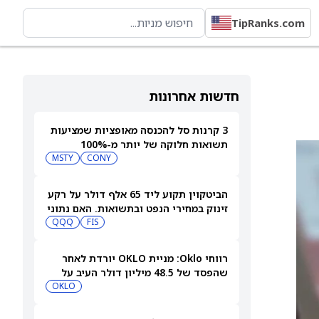
TipRanks.com
חדשות אחרונות
3 קרנות סל להכנסה מאופציות שמציעות
תשואות חלוקה של יותר מ-100%
MSTY
CONY
הביטקוין תקוע ליד 65 אלף דולר על רקע
זינוק במחירי הנפט ובתשואות. האם נתוני
FIS
QQQ
התעסוקה של יום שישי יניעו את העלייה
ב-BTC?
רווחי Oklo: מניית OKLO יורדת לאחר
שהפסד של 48.5 מיליון דולר העיב על
ההכנסה הראשונה
OKLO