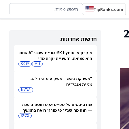
TipRanks.com
ספים 2025
חדשות אחרונות
מיקרון או SK hynix: מניית שבבי AI אחת
היא מציאה, והשנייה יקרה מדי
SKHY
MU
"משחקת באש": משקיע מזהיר לגבי
מניית אנבידיה
NVDA
שורטיסטים על ספייס אקס חוטפים מכה
— הנה מה שג'יי פי מורגן רואה בהמשך
SPCX