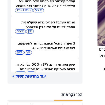
עסקת קורסור של ספייס אקס בשווי 60
מיליארד דולר עשויה להיסגר כבר בשבוע
הבא… אבל המותג Cursor עלול להיעלם
SPCX
PC:CURSO
מניית מעקב? ג'פריס גרופ שוקלת את
הספקולציות על מיזוג בין SpaceX
לטסלה
JEF
SPCX
3 תעודות הסל הטובות ביותר להשקעה,
לפי אנליסט ה-AI – 8/7/2026
כפי שדיברנו
IWF
VV
וי,
שוק המניות היום: SPY ו-QQQ עלו לאחר
שדוח תעסוקה מאכזב שינה את ציפיות
הריבית
DIA
QQQ
עוד בחדשות השוק >
מניות מחשוב קוונטי מזנקות כשוושינגטון
בוחנת הגדלת המימון ב-68%
הכי נקראות
QBTS
IONQ