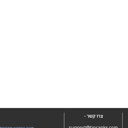
צרו קשר -
support@tipranks.com
תנאי שימוש
•
מדיניות