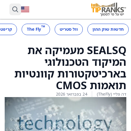
™
חדשות שוק ההון
וול סטריט
The Fly
קריפטו
SEALSQ מעמיקה את
המיקוד הטכנולוגי
בארכיטקטורות קוונטיות
תואמות CMOS
דה פליי (TheFly)
24 בפברואר 2026