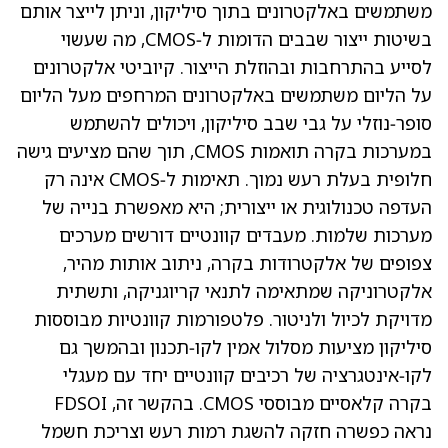
משתמשים באלקטרונים בתוך סיליקון, וניתן לייצר אותם
בשיטות ייצור שבבים הדומות ל‑CMOS, מה שעשוי
לסייע בהתרחבות ובהוזלת הייצור. קיוביטי אלקטרונים
על הליום משתמשים באלקטרונים המרחפים מעל הליום
סופר‑נוזלי על גבי שבב סיליקון, ויכולים להשתמש
במערכות בקרה תואמות CMOS, תוך שהם מציעים גישה
חלופית בעלת רעש נמוך. תאימות ל‑CMOS אינה רק
העדפה טכנולוגית או ייצורית; היא מאפשרת בנייה של
מערכות שלמות. מעבדים קוונטיים דורשים מערכים
צפופים של אלקטרודות בקרה, ניתוב אותות מהיר,
אלקטרוניקה שמתאימה לתנאי קריוגניקה, ותשתית
מדויקת לכיול ולניטור. פלטפורמות קוונטיות מבוססות
סיליקון מציעות מסלול אמין לקו‑תכנון ובהמשך גם
לקו‑אינטגרציה של רכיבים קוונטיים יחד עם מעגלי
בקרה קלאסיים מבוססי CMOS. בהקשר זה, FDSOI
נראה כפשרה חזקה להשגת רמות רעש וצריכת חשמל