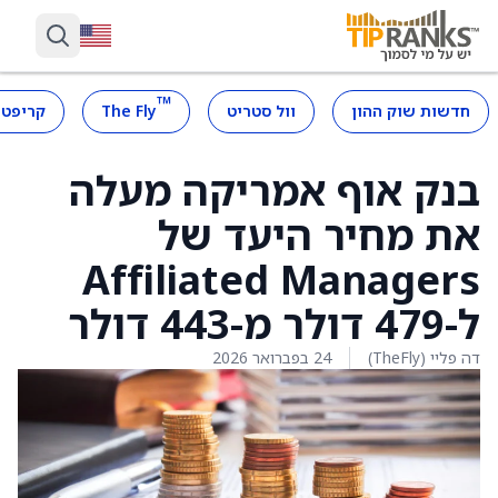
™
חדשות שוק ההון
וול סטריט
The Fly
קריפטו
בנק אוף אמריקה מעלה
את מחיר היעד של
Affiliated Managers
ל-479 דולר מ-443 דולר
דה פליי (TheFly)
24 בפברואר 2026