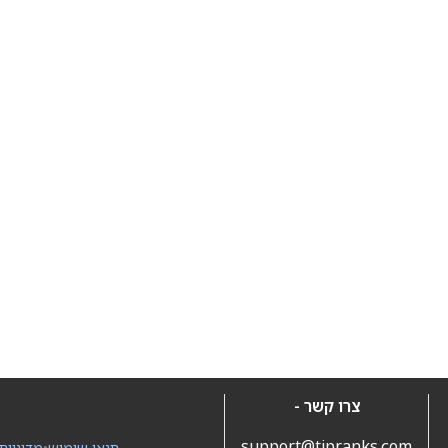
צרו קשר -
support@tipranks.com
תנאי שימוש
•
מדיניות