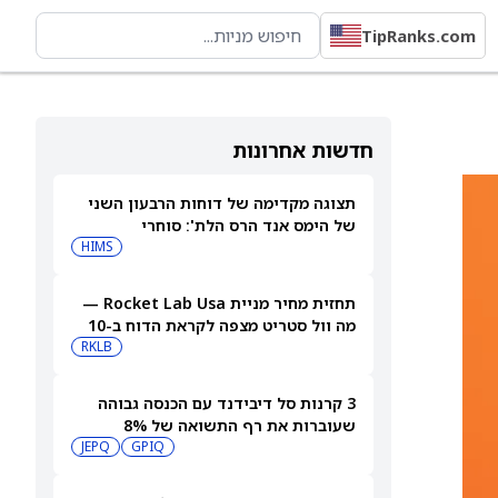
TipRanks.com
חדשות אחרונות
תצוגה מקדימה של דוחות הרבעון השני
של הימס אנד הרס הלת': סוחרי
האופציות נערכים לתנועה של 14.5%
HIMS
במניית HIMS
תחזית מחיר מניית Rocket Lab Usa —
מה וול סטריט מצפה לקראת הדוח ב-10
באוגוסט
RKLB
3 קרנות סל דיבידנד עם הכנסה גבוהה
שעוברות את רף התשואה של 8%
JEPQ
GPIQ