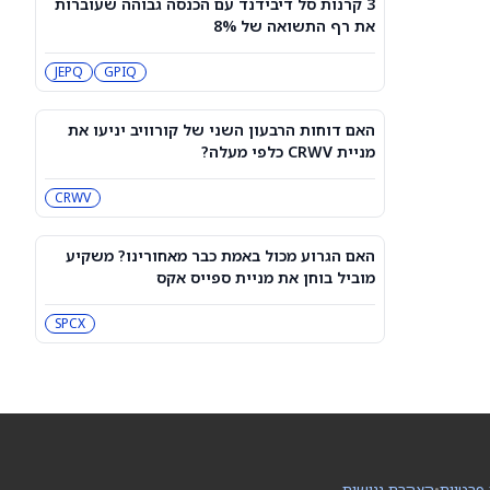
3 קרנות סל דיבידנד עם הכנסה גבוהה שעוברות
עסקת קורסור של ספייס אקס בשווי 60
את רף התשואה של 8%
מיליארד דולר עשויה להיסגר כבר בשבוע
הבא… אבל המותג Cursor עלול להיעלם
SPCX
PC:CURSO
JEPQ
GPIQ
מניית מעקב? ג'פריס גרופ שוקלת את
הספקולציות על מיזוג בין SpaceX
האם דוחות הרבעון השני של קורוויב יניעו את
לטסלה
JEF
SPCX
מניית CRWV כלפי מעלה?
CRWV
3 תעודות הסל הטובות ביותר להשקעה,
לפי אנליסט ה-AI – 8/7/2026
IWF
VV
האם הגרוע מכול באמת כבר מאחורינו? משקיע
מוביל בוחן את מניית ספייס אקס
שוק המניות היום: SPY ו-QQQ עלו לאחר
שדוח תעסוקה מאכזב שינה את ציפיות
SPCX
הריבית
DIA
QQQ
מניות מחשוב קוונטי מזנקות כשוושינגטון
בוחנת הגדלת המימון ב-68%
QBTS
IONQ
 פרטיות
•
הצהרת נגישות