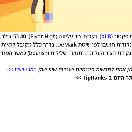
 סקטור (
XLB
). נקודת ציר עליונה (Pivot High): 53.40 דולר,
נקודת ציר תחתונה (Pivot Low): 52.66 דולר. הנקודות חושבו לפי שיטת DeMark. בדרך כלל מקובל לראות
תנועה חיובית (bullish) כאשר המחיר פורץ מעל נקודת הציר העליונה, ותנועה שלילית (bearish) כאש
מן אמת לחדשות פיננסיות שוברות שווי שוק.
נסו עכשיו >>
TipRanks >>