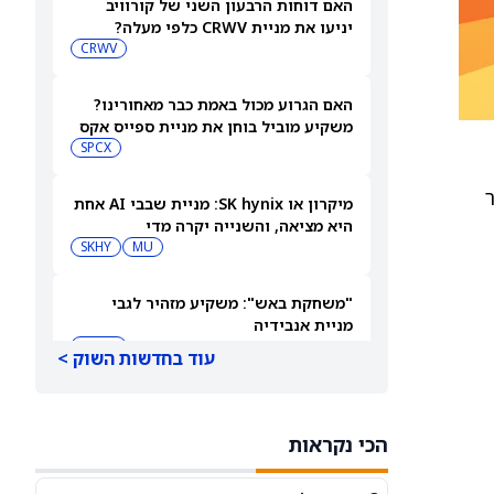
האם דוחות הרבעון השני של קורוויב
יניעו את מניית CRWV כלפי מעלה?
CRWV
האם הגרוע מכול באמת כבר מאחורינו?
משקיע מוביל בוחן את מניית ספייס אקס
SPCX
ר המחיר
מיקרון או SK hynix: מניית שבבי AI אחת
היא מציאה, והשנייה יקרה מדי
SKHY
MU
"משחקת באש": משקיע מזהיר לגבי
מניית אנבידיה
NVDA
עוד בחדשות השוק >
שורטיסטים על ספייס אקס חוטפים מכה
— הנה מה שג'יי פי מורגן רואה בהמשך
הכי נקראות
SPCX