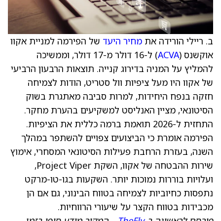
ב. ריילי הורידה את
מחיר היעד
של הפירמה למניית אקוו
אוקשנס (
ACVA
) ל-16 דולר מ-17 דולר, וממשיכה
להמליץ על המניה בדירוג קנייה. תוצאות הרבעון הרביעי
של אקוו היו מעל ציפיות וול סטריט, הודות לצמיחה
חזקה בנפח היחידות, למרות סביבה מאתגרת בשוק
הסיטונאי, מציין האנליסט למשקיעים בהערת מחקר.
התחזית ל-2026 תואמת ברמה כללית את הציפיות.
הפירמה אומרת כי הביצועים צפויים להשתפר במהלך
השנה, בעזרת הרחבת פעילות הסיטונאי המסחרי, אימוץ
שירות ההבטחה של אקוו, השקת Project Viper,
ועלויות בוררות נמוכות יותר. השקעות בגו-טו-מרקט
נתפסות כחיוביות לצמיחה בטווח הבינוני, גם אם הן
מכבידות בטווח הקצר על שיעורי הרווחיות.
פורסם לראשונה ב-
TheFly
– המקור מידע סופי בזמן