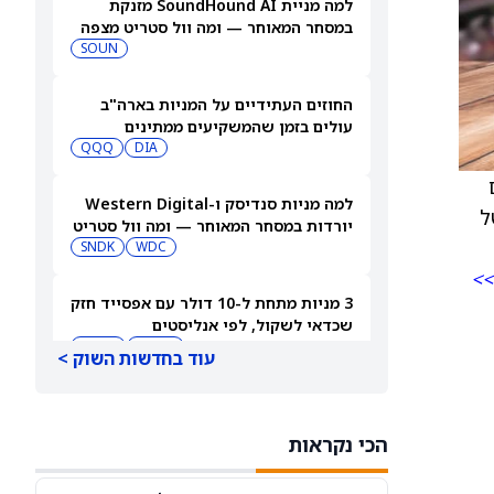
למה מניית SoundHound AI מזנקת
במסחר המאוחר — ומה וול סטריט מצפה
שיקרה בהמשך
SOUN
החוזים העתידיים על המניות בארה"ב
עולים בזמן שהמשקיעים ממתינים
לדוחות נוספים
DIA
QQQ
ם
למה מניות סנדיסק ו-Western Digital
ל
יורדות במסחר המאוחר — ומה וול סטריט
צופה בהמשך
WDC
SNDK
>>
3 מניות מתחת ל-10 דולר עם אפסייד חזק
שכדאי לשקול, לפי אנליסטים
TDUP
SOUN
עוד בחדשות השוק >
הירידה במניית ספייס אקס (SPCX) אחרי
דוחות הרבעון השני מפנה את הזרקור
הכי נקראות
ASTS
לקרנות סל חלל עם חשיפה גבוהה
GSAT