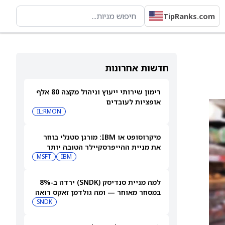
TipRanks.com
חדשות אחרונות
רימון שירותי ייעוץ וניהול מקצה 80 אלף
אופציות לעובדים
IL:RMON
מיקרוסופט או IBM: מורגן סטנלי בוחר
את מניית ההייפרסקיילר הטובה יותר
לקנייה עכשיו
IBM
MSFT
למה מניית סנדיסק (SNDK) ירדה ב-8%
במסחר מאוחר — ומה גולדמן זאקס רואה
בהמשך
SNDK