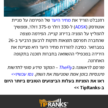
רוזנבלט הוריד את
מחיר היעד
של הפירמה על מניית
אוטודסק (
ADSK
) ל-330 דולר מ-375 דולר, וממשיך
להמליץ על המניה בדירוג קנייה. הפירמה מצפה
שהחברה תפרסם תוצאות חזקות לרבעון הרביעי ב-26
בפברואר. כסיבה להורדת מחיר היעד היא מציינת את
הירידה במכפילי ההשוואה בחברות תוכנה בתקופה
האחרונה.
פורסם לראשונה ב
TheFly
– המקור מידע סופי לחדשות
פיננסיות בזמן אמת שמניעות את השוק.
נסו עכשיו>>
ראו את המניות בעלות הביצועים הטובים ביותר היום
ב-TipRanks >>